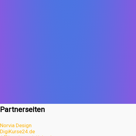
Partnerseiten
Norvia Design
DigiKurse24.de