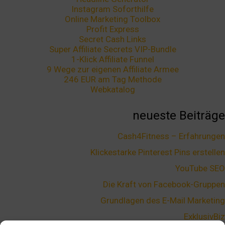
Instagram Soforthilfe
Online Marketing Toolbox
Profit Express
Secret Cash Links
Super Affiliate Secrets VIP-Bundle
1-Klick Affiliate Funnel
9 Wege zur eigenen Affiliate Armee
246 EUR am Tag Methode
Webkatalog
neueste Beiträge
Cash4Fitness – Erfahrungen
Klickestarke Pinterest Pins erstellen
YouTube SEO
Die Kraft von Facebook-Gruppen
Grundlagen des E-Mail Marketing
ExklusivBiz