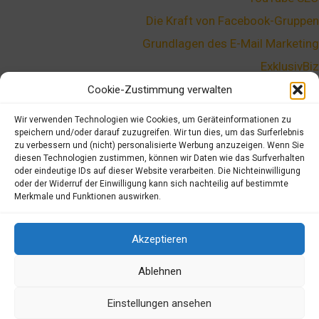
Die Kraft von Facebook-Gruppen
Grundlagen des E-Mail Marketing
ExklusivBiz
Die Kunst des E-Mail Listenaufbau
Cookie-Zustimmung verwalten
Domainnamen finden – Die richtige Domainwahl
Wir verwenden Technologien wie Cookies, um Geräteinformationen zu
speichern und/oder darauf zuzugreifen. Wir tun dies, um das Surferlebnis
Super Affiliate System Erfahrungen
zu verbessern und (nicht) personalisierte Werbung anzuzeigen. Wenn Sie
Passives Einkommen mit Affiliate Marketing
diesen Technologien zustimmen, können wir Daten wie das Surfverhalten
oder eindeutige IDs auf dieser Website verarbeiten. Die Nichteinwilligung
oder der Widerruf der Einwilligung kann sich nachteilig auf bestimmte
Merkmale und Funktionen auswirken.
Copyright © 2026 by
Webdesign Stutensee
- Built with
❤️
and
AstraTheme
Akzeptieren
Ablehnen
Affiliate Hinweise
Datenschutz
Einstellungen ansehen
Impressum