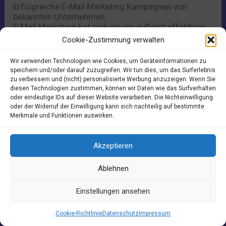
Erfolgreiche E-Mail Marketing Kampagnen von
bekannten Unternehmen
E-Mail Marketing hat sich als ein äußerst effektives
Instrument erwiesen, um direkte Kommunikation mit
Cookie-Zustimmung verwalten
Kunden zu ermöglichen und Marketingbotschaften
gezielt zu platzieren. Zahlreiche bekannte
Wir verwenden Technologien wie Cookies, um Geräteinformationen zu
Unternehmen haben herausragende E-Mail
speichern und/oder darauf zuzugreifen. Wir tun dies, um das Surferlebnis
Marketing Kampagnen durchgeführt, die als Best
zu verbessern und (nicht) personalisierte Werbung anzuzeigen. Wenn Sie
Practices dienen können. Ein prominentes Beispiel
diesen Technologien zustimmen, können wir Daten wie das Surfverhalten
ist die Kampagne von Amazon, die personalisierte
oder eindeutige IDs auf dieser Website verarbeiten. Die Nichteinwilligung
Empfehlungen basierend auf dem Kaufverhalten und
oder der Widerruf der Einwilligung kann sich nachteilig auf bestimmte
Merkmale und Funktionen auswirken.
den Interessen der Kunden versendet. Durch die
gezielte Ansprache und individuelle
Produktvorschläge erzielt Amazon hohe Öffnungs-
Akzeptieren
und Klickraten sowie eine Steigerung der Umsätze.
Ein weiteres erfolgreiches Unternehmen im Bereich
Ablehnen
E-Mail Marketing ist Airbnb. Die Plattform nutzt E-
Mails nicht nur zur Buchungsbestätigung, sondern
Einstellungen ansehen
auch zur Inspiration und Interaktion mit den Kunden.
Durch personalisierte Reisevorschläge, Rezensionen
und lokale Tipps schafft Airbnb eine enge Bindung
Cookie-Richtlinie
Datenschutz
Impressum
zu den Empfängern und fördert wiederholte