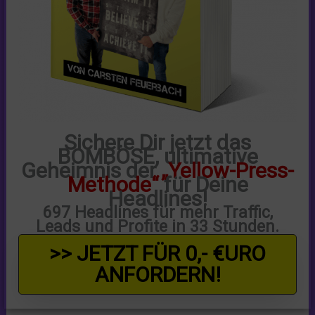
Sichere Dir jetzt das
BOMBÖSE
, ultimative
Geheimnis der
„Yellow-Press-
Methode“
für Deine
Headlines!
697 Headlines für mehr Traffic,
Leads und Profite in 33 Stunden.
>> JETZT FÜR 0,- €URO
ANFORDERN!