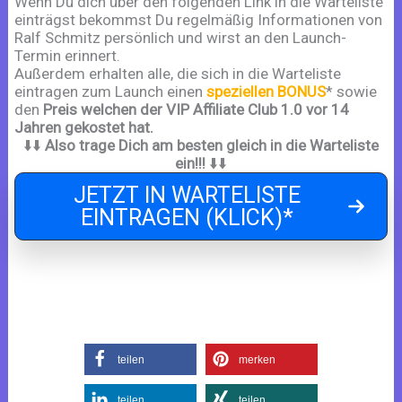
Wenn Du dich über den folgenden Link in die Warteliste
einträgst bekommst Du regelmäßig Informationen von
Ralf Schmitz persönlich und wirst an den Launch-
Termin erinnert.
Außerdem erhalten alle, die sich in die Warteliste
eintragen zum Launch einen
speziellen BONUS
* sowie
den
Preis welchen der VIP Affiliate Club 1.0 vor 14
Jahren gekostet hat.
⬇️⬇️
Also trage Dich am besten gleich in die Warteliste
ein!!!
⬇️⬇️
JETZT IN WARTELISTE
EINTRAGEN (KLICK)*
teilen
merken
teilen
teilen