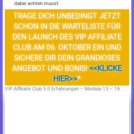
dabei achten musst.
TRAGE DICH UNBEDINGT JETZT
SCHON IN DIE WARTELISTE FÜR
DEN LAUNCH DES VIP AFFILIATE
CLUB AM 06. OKTOBER EIN UND
SICHERE DIR DEIN GRANDIOSES
ANGEBOT UND BONIS!
<<KLICKE
HIER>>
*
VIP Affiliate Club 5.0 Erfahrungen – Module 13 – 16