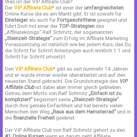
Was ist der VIP Affiliate Club?
Der
VIP Affiliate Club
* ist einer der
umfangreichsten
Online Kurse die es am Markt gibt. Er ist sowohl für
Einsteiger
als auch für
Fortgeschrittene
geeignet und
führt Dich mit einer der
TOP-Strategien
des
„Affiliatekönigs“ Ralf Schmitz, der sogenannten
„Steinzeit-Strategie“
zum Erfolg im Affiliate Marketing.
Voraussetzung ist natürlich wie bei jedem Kurs, das Du
die Schritt für Schritt Anleitungen auch wirklich 1:1 und
Schritt für Schritt umsetzt.
Den
VIP Affiliate Club
* gibt es seit nunmehr 14 Jahren
und er wurde immer wieder überarbeitet und auf den
neuesten Stand gebracht. Die Grundstrategie des
VIP
Affiliate Club
ist dabei aber immer gleich geblieben.
Getreu dem Motto von Ralf Schmitz
„Einfach ist zu
kompliziert“
begeistert seine
„Steinzeit-Strategie“
durch Ihre geniale Einfachheit und hat bereits vielen
Menschen den Weg
„Raus aus dem Hamsterrad“
und in
die
finanzielle Freiheit
geebnet.
Der VIP Affiliate Club von Ralf Schmitz gehört zu den
#1 Online Kursen
wenn es darum geht Affiliate