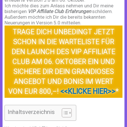
Ich möchte dies zum Anlass nehmen und Dir meine
bisherigen
VIP Affiliate Club Erfahrungen
schildern.
Außerdem möchte ich Dir die bereits bekannten
Neuerungen in Version 5.0 mitteilen.
TRAGE DICH UNBEDINGT JETZT
SCHON IN DIE WARTELISTE FÜR
DEN LAUNCH DES VIP AFFILIATE
CLUB AM 06. OKTOBER EIN UND
SICHERE DIR DEIN GRANDIOSES
ANGEBOT UND BONIS IM WERT
VON EUR 800,–!
<<KLICKE HIER>>
*
Inhaltsverzeichnis