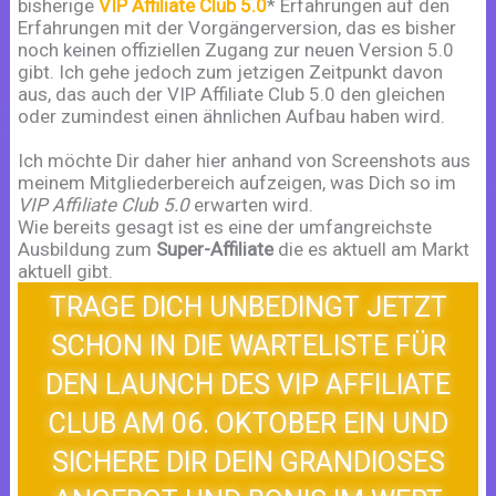
bisherige
VIP Affiliate Club 5.0
* Erfahrungen auf den
Erfahrungen mit der Vorgängerversion, das es bisher
noch keinen offiziellen Zugang zur neuen Version 5.0
gibt. Ich gehe jedoch zum jetzigen Zeitpunkt davon
aus, das auch der VIP Affiliate Club 5.0 den gleichen
oder zumindest einen ähnlichen Aufbau haben wird.
Ich möchte Dir daher hier anhand von Screenshots aus
meinem Mitgliederbereich aufzeigen, was Dich so im
VIP Affiliate Club 5.0
erwarten wird.
Wie bereits gesagt ist es eine der umfangreichste
Ausbildung zum
Super-Affiliate
die es aktuell am Markt
aktuell gibt.
TRAGE DICH UNBEDINGT JETZT
SCHON IN DIE WARTELISTE FÜR
DEN LAUNCH DES VIP AFFILIATE
CLUB AM 06. OKTOBER EIN UND
SICHERE DIR DEIN GRANDIOSES