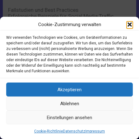
Fallstudien und Best Practices
Erfolgreiche Beispiele für Social Media Traffic
Ein erfolgreiches Beispiel für die Steigerung von
Cookie-Zustimmung verwalten
Social Media Traffic ist die Kampagne von
Unternehmen X auf Instagram. Durch die gezielte
Wir verwenden Technologien wie Cookies, um Geräteinformationen zu
Nutzung von Influencer-Marketing konnte das
speichern und/oder darauf zuzugreifen. Wir tun dies, um das Surferlebnis
Unternehmen seine Reichweite signifikant erhöhen
zu verbessern und (nicht) personalisierte Werbung anzuzeigen. Wenn Sie
und eine neue Zielgruppe erschließen. Die
diesen Technologien zustimmen, können wir Daten wie das Surfverhalten
Zusammenarbeit mit bekannten Influencern, die zur
oder eindeutige IDs auf dieser Website verarbeiten. Die Nichteinwilligung
Zielgruppe des Unternehmens passten, führte zu
oder der Widerruf der Einwilligung kann sich nachteilig auf bestimmte
Merkmale und Funktionen auswirken.
einer gesteigerten Sichtbarkeit und Interaktion auf
der Plattform.
Ein weiteres erfolgreiches Beispiel ist die Facebook-
Akzeptieren
Werbekampagne von Unternehmen Y, die durch die
gezielte Aussteuerung von Anzeigen und die
Ablehnen
Segmentierung der Zielgruppe eine hohe
Conversion-Rate erzielte. Durch die kontinuierliche
Einstellungen ansehen
Analyse der Kampagnenperformance und die
Anpassung der Strategie konnte das Unternehmen
seinen Traffic nachhaltig steigern und gleichzeitig
Cookie-Richtlinie
Datenschutz
Impressum
die Kosten pro Lead reduzieren.