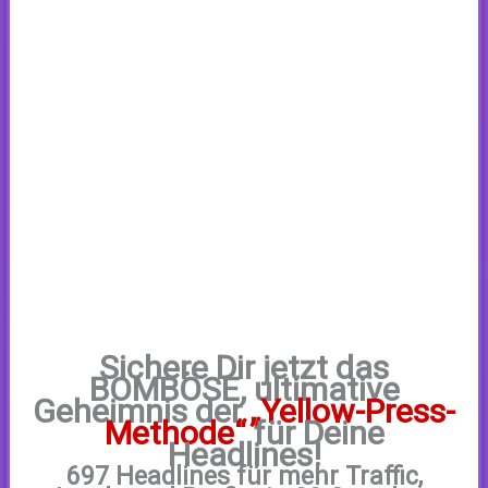
Sichere Dir jetzt das
BOMBÖSE
, ultimative
Geheimnis der
„Yellow-Press-
Methode“
für Deine
Headlines!
697 Headlines für mehr Traffic,